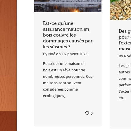
Est-ce qu’une
assurance maison en
Des g
bois couvre les
pour 
dommages causés par
l’exté
les séismes ?
maiso
By
Noé
on
16 janvier 2023
By
Noé
Posséder une maison en
Les gal
bois est un rêve pour de
autres 
nombreuses personnes. Ces
comme 
maisons sont souvent
parfai
considérées comme
l’extér
écologiques,...
en...
0