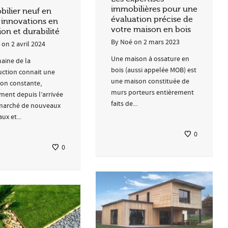
immobilières pour une
ilier neuf en
évaluation précise de
: innovations en
votre maison en bois
ion et durabilité
By
Noé
on
2 mars 2023
on
2 avril 2024
Une maison à ossature en
aine de la
bois (aussi appelée MOB) est
uction connait une
une maison constituée de
ion constante,
murs porteurs entièrement
ent depuis l’arrivée
faits de...
 marché de nouveaux
ux et...
0
0