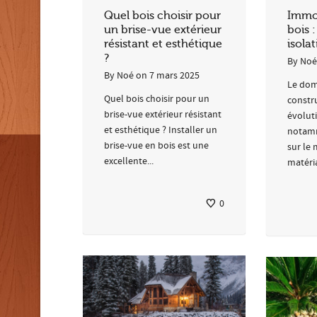
Quel bois choisir pour
Immob
un brise-vue extérieur
bois 
résistant et esthétique
isolat
?
By
Noé
By
Noé
on
7 mars 2025
Le dom
Quel bois choisir pour un
constr
brise-vue extérieur résistant
évolut
et esthétique ? Installer un
notamm
brise-vue en bois est une
sur le
excellente...
matéria
0