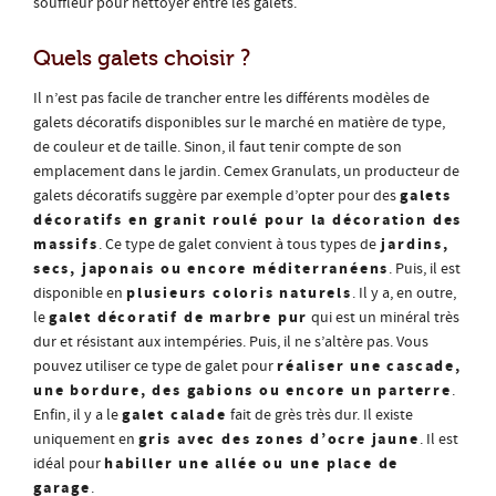
souffleur pour nettoyer entre les galets.
Quels galets choisir ?
Il n’est pas facile de trancher entre les différents modèles de
galets décoratifs disponibles sur le marché en matière de type,
de couleur et de taille. Sinon, il faut tenir compte de son
emplacement dans le jardin. Cemex Granulats, un producteur de
galets
galets décoratifs suggère par exemple d’opter pour des
décoratifs en granit roulé pour la décoration des
massifs
jardins,
. Ce type de galet convient à tous types de
secs, japonais ou encore méditerranéens
. Puis, il est
plusieurs coloris naturels
disponible en
. Il y a, en outre,
galet décoratif de marbre pur
le
qui est un minéral très
dur et résistant aux intempéries. Puis, il ne s’altère pas. Vous
réaliser une cascade,
pouvez utiliser ce type de galet pour
une bordure, des gabions ou encore un parterre
.
galet calade
Enfin, il y a le
fait de grès très dur. Il existe
gris avec des zones d’ocre jaune
uniquement en
. Il est
habiller une allée ou une place de
idéal pour
garage
.