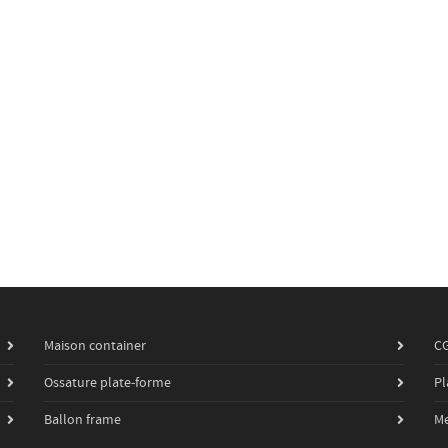
Maison container
C
Ossature plate-forme
Pl
Ballon frame
Me